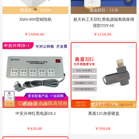
赠送积分：54600
赠送积分：1130
XMS-900型销毁机
航天科工天玥红黑电源隔离插座增
强型TDY-6E
￥54600.00
￥1130.00
赠送积分：630
赠送积分：399
中安兴坤红黑电源ZK-I
离盾32G加密硬盘
￥630.00
￥399.00