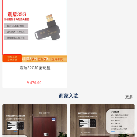
赠送积分：470
震盾32G加密硬盘
￥470.00
商家入驻
更多